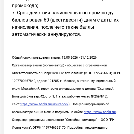
промокода;
7. Срок действия начисленных по промокоду
баллов равен 60 (шестидесяти) дням с даты их
начисления, после чего такие баллы
автоматически аннулируются.
______________
Общий срок проведения акции: 13.05.2026 - 31.12.2026.
Организатор акции (организатор) - общество с ограниченной
ответственностью "Современные технологии" (ИНН 7727456631; ОГРН
1207700467842, адрес: 121205, г. Москва, вн.тер.г. муниципальный
округ Можайский, территория инновационного центра "Сколково",
Большой бульвар, 42, стр. 1, 1 этаж, рабочее место №259/№5),
сайт:
https://www.banki.ru/insurance/
). Полную информацию об
организаторе акции можно получить на сайте
https://www.banki.ru/
.
Оператор программы лояльности "Семейная команда" – ООО "РН-
Лояльность", ОГРН 1157746385170. Подробная информация о