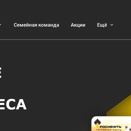
Семейная команда
Акции
Ещё
АЗС
пустите виртуальную карту
ии. Если у вас есть
ю копию в приложении.