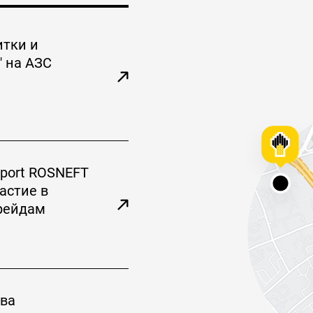
тки и
 на АЗС
port ROSNEFT
астие в
-рейдам
два