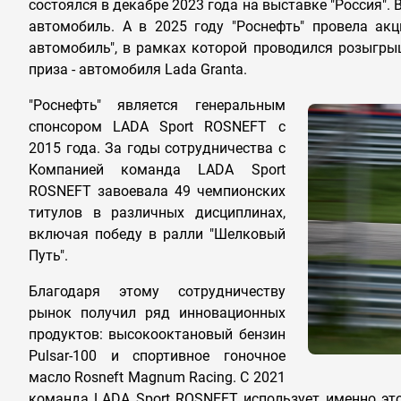
состоялся в декабре 2023 года на выставке "Россия".
автомобиль. А в 2025 году "Роснефть" провела ак
автомобиль", в рамках которой проводился розыгры
приза - автомобиля Lada Granta.
"Роснефть" является генеральным
спонсором LADA Sport ROSNEFT с
2015 года. За годы сотрудничества с
Компанией команда LADA Sport
ROSNEFT завоевала 49 чемпионских
титулов в различных дисциплинах,
включая победу в ралли "Шелковый
Путь".
Благодаря этому сотрудничеству
рынок получил ряд инновационных
продуктов: высокооктановый бензин
Pulsar-100 и спортивное гоночное
масло Rosneft Magnum Racing. С 2021
команда LADA Sport ROSNEFT использует именно это